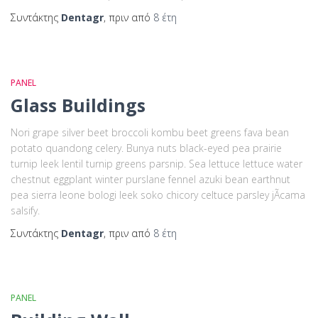
Συντάκτης
Dentagr
, πριν από
8 έτη
PANEL
Glass Buildings
Nori grape silver beet broccoli kombu beet greens fava bean
potato quandong celery. Bunya nuts black-eyed pea prairie
turnip leek lentil turnip greens parsnip. Sea lettuce lettuce water
chestnut eggplant winter purslane fennel azuki bean earthnut
pea sierra leone bologi leek soko chicory celtuce parsley jÃ­cama
salsify.
Συντάκτης
Dentagr
, πριν από
8 έτη
PANEL