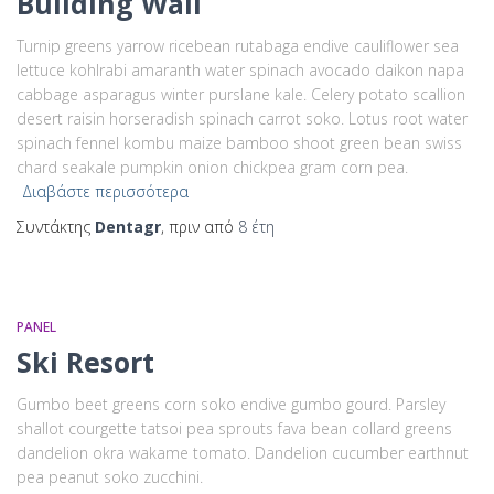
Building Wall
Turnip greens yarrow ricebean rutabaga endive cauliflower sea
lettuce kohlrabi amaranth water spinach avocado daikon napa
cabbage asparagus winter purslane kale. Celery potato scallion
desert raisin horseradish spinach carrot soko. Lotus root water
spinach fennel kombu maize bamboo shoot green bean swiss
chard seakale pumpkin onion chickpea gram corn pea.
Διαβάστε περισσότερα
Συντάκτης
Dentagr
, πριν από
8 έτη
PANEL
Ski Resort
Gumbo beet greens corn soko endive gumbo gourd. Parsley
shallot courgette tatsoi pea sprouts fava bean collard greens
dandelion okra wakame tomato. Dandelion cucumber earthnut
pea peanut soko zucchini.