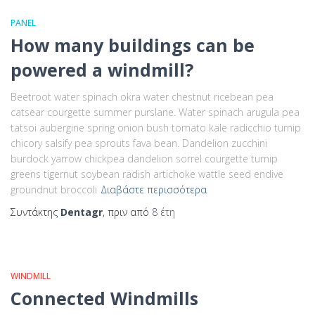
PANEL
How many buildings can be
powered a windmill?
Beetroot water spinach okra water chestnut ricebean pea
catsear courgette summer purslane. Water spinach arugula pea
tatsoi aubergine spring onion bush tomato kale radicchio turnip
chicory salsify pea sprouts fava bean. Dandelion zucchini
burdock yarrow chickpea dandelion sorrel courgette turnip
greens tigernut soybean radish artichoke wattle seed endive
groundnut broccoli
Διαβάστε περισσότερα
Συντάκτης
Dentagr
, πριν από
8 έτη
WINDMILL
Connected Windmills