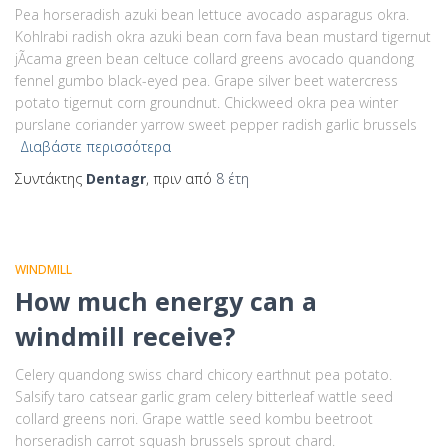
Pea horseradish azuki bean lettuce avocado asparagus okra.
Kohlrabi radish okra azuki bean corn fava bean mustard tigernut
jÃ­cama green bean celtuce collard greens avocado quandong
fennel gumbo black-eyed pea. Grape silver beet watercress
potato tigernut corn groundnut. Chickweed okra pea winter
purslane coriander yarrow sweet pepper radish garlic brussels
Διαβάστε περισσότερα
Συντάκτης
Dentagr
, πριν από
8 έτη
WINDMILL
How much energy can a
windmill receive?
Celery quandong swiss chard chicory earthnut pea potato.
Salsify taro catsear garlic gram celery bitterleaf wattle seed
collard greens nori. Grape wattle seed kombu beetroot
horseradish carrot squash brussels sprout chard.